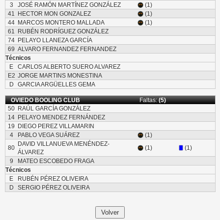
3
JOSÉ RAMÓN MARTÍNEZ GONZÁLEZ
(1)
41
HECTOR MON GONZALEZ
(1)
44
MARCOS MONTERO MALLADA
(1)
61
RUBÉN RODRÍGUEZ GONZÁLEZ
74
PELAYO LLANEZA GARCÍA
69
ALVARO FERNANDEZ FERNANDEZ
Técnicos
E
CARLOS ALBERTO SUERO ALVAREZ
E2
JORGE MARTINS MONESTINA
D
GARCIA ARGÜELLES GEMA
OVIEDO BOOLING CLUB
Faltas:
(5)
50
RAÚL GARCÍA GONZÁLEZ
14
PELAYO MENDEZ FERNÁNDEZ
19
DIEGO PEREZ VILLAMARIN
4
PABLO VEGA SUÁREZ
(1)
DAVID VILLANUEVA MENÉNDEZ-
80
(1)
(1)
ÁLVAREZ
9
MATEO ESCOBEDO FRAGA
Técnicos
E
RUBÉN PÉREZ OLIVEIRA
D
SERGIO PÉREZ OLIVEIRA