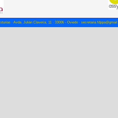
sturias · Avda. Julián Clavería, 11 · 33006 - Oviedo ·
secretaria.fdppa@gmai