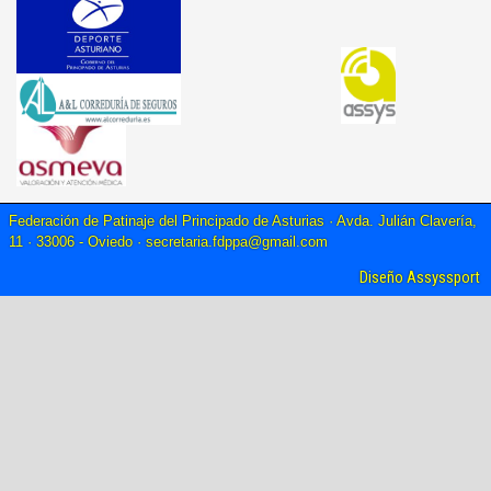
Federación de Patinaje del Principado de Asturias · Avda. Julián Clavería,
11 · 33006 - Oviedo ·
secretaria.fdppa@gmail.com
Diseño Assyssport