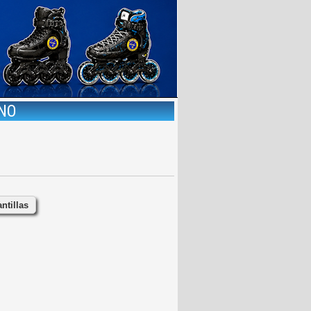
INO
ntillas