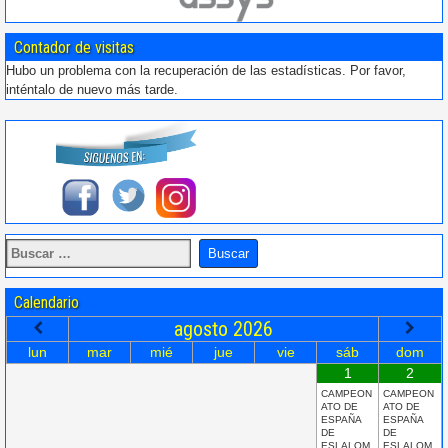
Contador de visitas
Hubo un problema con la recuperación de las estadísticas. Por favor,
inténtalo de nuevo más tarde.
Calendario
agosto
2026
lun
mar
mié
jue
vie
sáb
dom
1
2
CAMPEON
CAMPEON
ATO DE
ATO DE
ESPAÑA
ESPAÑA
DE
DE
ESLALOM
ESLALOM