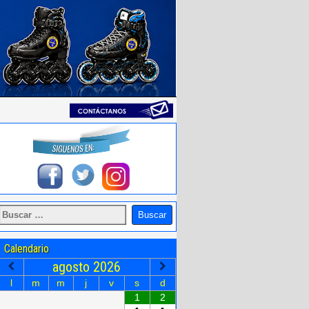
Calendario
agosto
2026
l
m
m
j
v
s
d
1
2
•
•