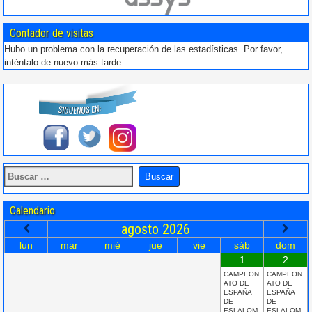
Contador de visitas
Hubo un problema con la recuperación de las estadísticas. Por favor,
inténtalo de nuevo más tarde.
Calendario
agosto
2026
lun
mar
mié
jue
vie
sáb
dom
1
2
CAMPEON
CAMPEON
ATO DE
ATO DE
ESPAÑA
ESPAÑA
DE
DE
ESLALOM
ESLALOM