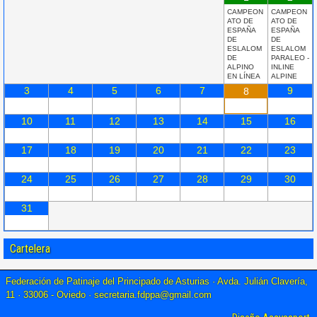
CAMPEON
CAMPEON
ATO DE
ATO DE
ESPAÑA
ESPAÑA
DE
DE
ESLALOM
ESLALOM
DE
PARALEO -
ALPINO
INLINE
EN LÍNEA
ALPINE
3
4
5
6
7
9
8
10
11
12
13
14
15
16
17
18
19
20
21
22
23
24
25
26
27
28
29
30
31
Cartelera
Federación de Patinaje del Principado de Asturias · Avda. Julián Clavería,
11 · 33006 - Oviedo ·
secretaria.fdppa@gmail.com