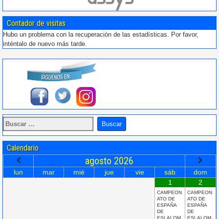
Contador de visitas
Hubo un problema con la recuperación de las estadísticas. Por favor,
inténtalo de nuevo más tarde.
Calendario
agosto
2026
lun
mar
mié
jue
vie
sáb
dom
1
2
CAMPEON
CAMPEON
ATO DE
ATO DE
ESPAÑA
ESPAÑA
DE
DE
ESLALOM
ESLALOM